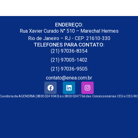
ENDEREÇO:
Rua Xavier Curado N° 510 – Marechal Hermes
Rio de Janeiro – RJ - CEP: 21610-330
TELEFONES PARA CONTATO:
(21) 97036-8354
(21) 97005-1402
(21) 97036-9505
contato@enea.com.br
Ouvidoria da AGENERSA (0800 024 9040) e o 0800 0247766 das Concessionárias CEG e CEG RI