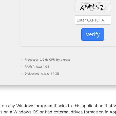
Verify
Processor:
1 GHz CPU for bypass
RAM:
At least 4 GB
Disk space:
At least 64 GB
t on any Windows program thanks to this application that 
les on a Windows OS or had external drives formatted in App