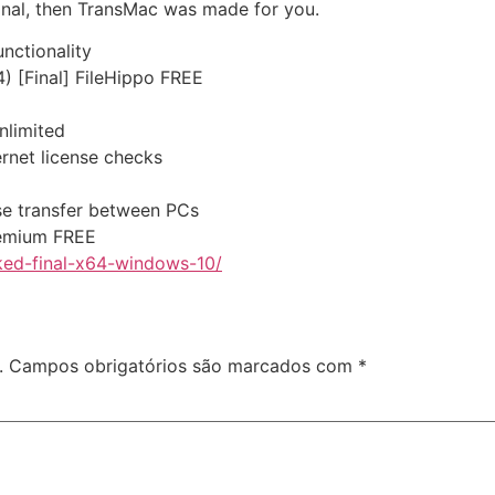
inal, then TransMac was made for you.
unctionality
) [Final] FileHippo FREE
nlimited
ernet license checks
se transfer between PCs
remium FREE
ked-final-x64-windows-10/
.
Campos obrigatórios são marcados com
*