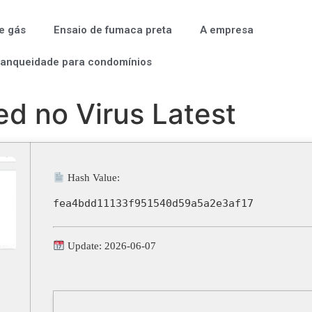
e gás
Ensaio de fumaca preta
A empresa
tanqueidade para condomínios
d no Virus Latest
Hash Value:
fea4bdd11133f951540d59a5a2e3af17
Update: 2026-06-07